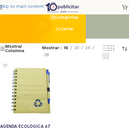
no 67
Skip to main content
Categorías
Cerrar
Mostrar
Mostrar
16
20
24
Columna
28
AGENDA ECOLOGICA 67