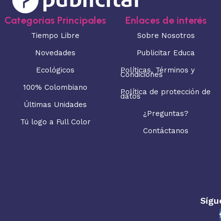
Categorias Principales
Enlaces de interés
Tiempo Libre
Sobre Nosotros
Novedades
Publicitar Educa
Ecológicos
Políticas, Términos y
Condiciones
100% Colombiano
Política de protección de
datos
Últimas Unidades
¿Preguntas?
Tú logo a Full Color
Contáctanos
Sígu