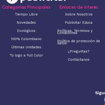
Categorias Principales
Enlaces de interés
Tiempo Libre
Sobre Nosotros
Novedades
Publicitar Educa
Ecológicos
Políticas, Términos y
Condiciones
100% Colombiano
Política de protección de
datos
Últimas Unidades
¿Preguntas?
Tú logo a Full Color
Contáctanos
Sígu