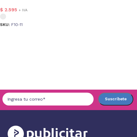
$
2.595
+ IVA
SKU:
F10-11
Seleccionar opciones