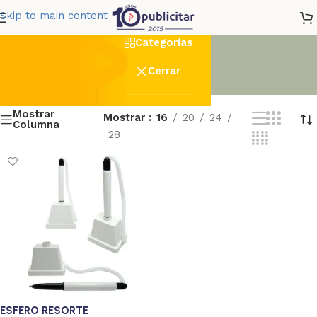
resorte
Skip to main content
Categorías
Cerrar
Mostrar
Mostrar
16
20
24
Columna
28
ESFERO RESORTE