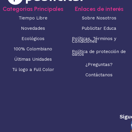
Categorias Principales
Enlaces de interés
Tiempo Libre
Sobre Nosotros
Novedades
Publicitar Educa
Ecológicos
Políticas, Términos y
Condiciones
100% Colombiano
Política de protección de
datos
Últimas Unidades
¿Preguntas?
Tú logo a Full Color
Contáctanos
Sígu