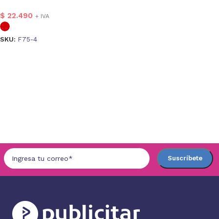
$
22.490
+ IVA
SKU:
F75-4
Seleccionar opciones