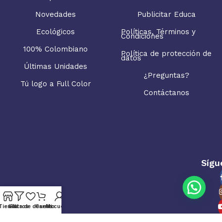
Novedades
Publicitar Educa
Ecológicos
Políticas, Términos y
Condiciones
100% Colombiano
Política de protección de
datos
Últimas Unidades
¿Preguntas?
Tú logo a Full Color
Contáctanos
Sígu
Tienda
Lista de deseos
Filtros
Carrito
Mi cuenta