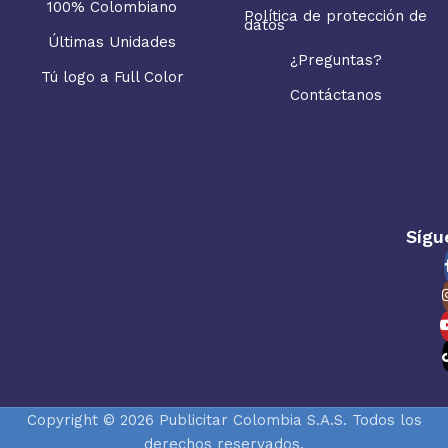
100% Colombiano
Política de protección de
datos
Últimas Unidades
¿Preguntas?
Tú logo a Full Color
Contáctanos
Sígu
Copyright © 2026 Publicitar Colombia S.A.S. Todos los
derechos reservados.