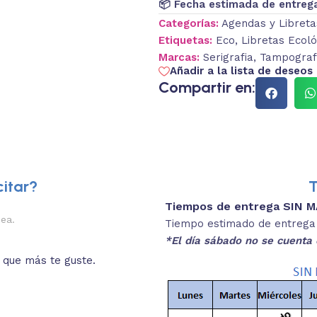
📦 Fecha estimada de entreg
Categorías:
Agendas y Libreta
Etiquetas:
Eco
,
Libretas Ecoló
Marcas:
Serigrafia
,
Tampograf
Añadir a la lista de deseos
Compartir en:
itar?
T
Tiempos de entrega SIN 
2.
nea.
Descripciones brev
Tiempo estimado de entrega 4
*El día sábado no se cuenta 
o que más te guste.
Lee las especificaciones del
está