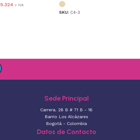
5.324
+ IVA
SKU:
C4-3
Sede Principal
Carrera. 28 B # 71 B - 16
Barrio Los Alcázares
Bogotá - Colombia
Datos de Contacto