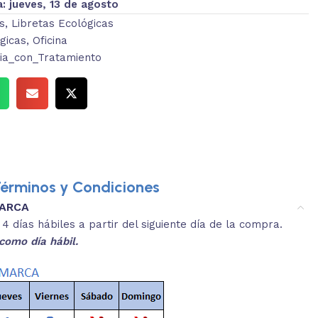
a:
jueves, 13 de agosto
s
,
Libretas Ecológicas
gicas
,
Oficina
ia_con_Tratamiento
érminos y Condiciones
MARCA
3.
es y medidas aproximadas.
 días hábiles a partir del siguiente día de la compra.
REVISA
como día hábil.
 producto, que sean acordes a lo que
Selecciona el co
s buscando.