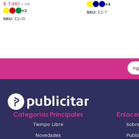
$
7.461
+4
+ IVA
+2
SKU:
E2-7
SKU:
E2-10
Categorias Principales
Enlaces
Tiempo Libre
Sobr
Novedades
Publi