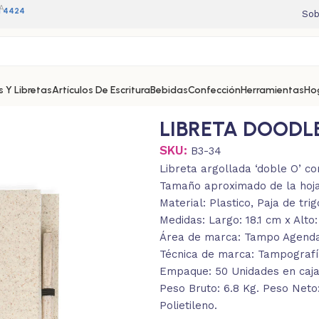
A
11 4424
Sob
 Y Libretas
Artículos De Escritura
Bebidas
Confección
Herramientas
Ho
LIBRETA DOODL
SKU:
B3-34
Libreta argollada ‘doble O’ co
Tamaño aproximado de la hoja:
Material: Plastico, Paja de tri
Medidas: Largo: 18.1 cm x Alto
Área de marca: Tampo Agenda:
Técnica de marca: Tampografía
Empaque: 50 Unidades en caja 
Peso Bruto: 6.8 Kg. Peso Neto
Polietileno.