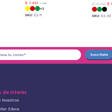
$
7.461
+ IVA
$
1
$
19.245
+2
SKU:
E2-11
SKU:
E2-30
 de interés
e Nosotros
citar Educa