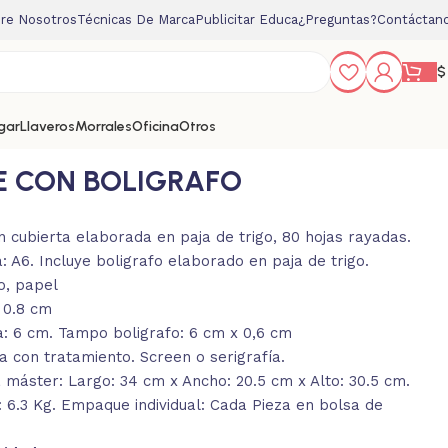
re Nosotros
Técnicas De Marca
Publicitar Educa
¿Preguntas?
Contáctan
$
gar
Llaveros
Morrales
Oficina
Otros
E CON BOLIGRAFO
n cubierta elaborada en paja de trigo, 80 hojas rayadas.
 A6. Incluye boligrafo elaborado en paja de trigo.
go, papel
: 0.8 cm
 6 cm. Tampo boligrafo: 6 cm x 0,6 cm
 con tratamiento. Screen o serigrafía.
máster: Largo: 34 cm x Ancho: 20.5 cm x Alto: 30.5 cm.
: 6.3 Kg. Empaque individual: Cada Pieza en bolsa de