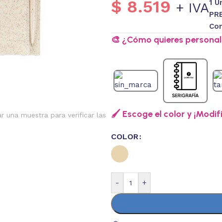
$
8.519
1 U
+ IVA
PR
Con
🎨 ¿Cómo quieres personali
🖌️ Escoge el color y ¡Modif
ar una muestra para verificar las
COLOR
-
+