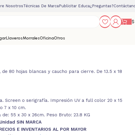
re Nosotros
Técnicas De Marca
Publicitar Educa
¿Preguntas?
Contáctan
$
gar
Llaveros
Morrales
Oficina
Otros
 de 80 hojas blancas y caucho para cierre. De 13.5 x 18
 Screen o serigrafía. Impresión UV a full color 20 x 15
o 7 x 10 cm.
 de: 55 x 30 x 26cm. Peso Bruto: 23.8 KG
 Unidad SIN MARCA
RECIOS E INVENTARIOS AL POR MAYOR