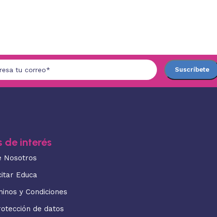
 de interés
e Nosotros
citar Educa
minos y Condiciones
rotección de datos