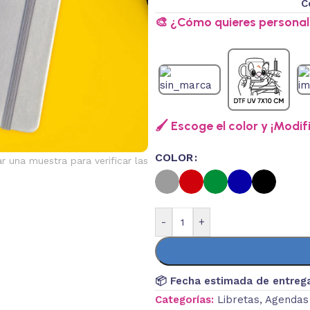
C
🎨 ¿Cómo quieres personali
🖌️ Escoge el color y ¡Modif
COLOR
ar una muestra para verificar las
-
+
📦 Fecha estimada de entreg
Categorías:
Libretas
,
Agendas 