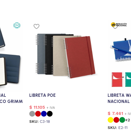
NAL
LIBRETA POE
LIBRETA W
ICO GRIMM
NACIONAL
$
11.105
+ IVA
$
7.461
+ I
+2
SKU:
C3-18
SKU:
E2-11