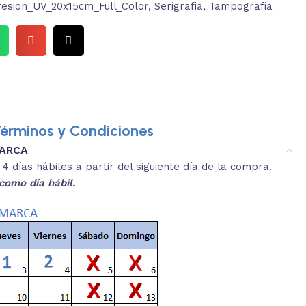
esion_UV_20x15cm_Full_Color
,
Serigrafia
,
Tampografia
érminos y Condiciones
MARCA
3.
es y medidas aproximadas.
 días hábiles a partir del siguiente día de la compra.
REVISA
como día hábil.
 producto, que sean acordes a lo que
Selecciona el co
s buscando.