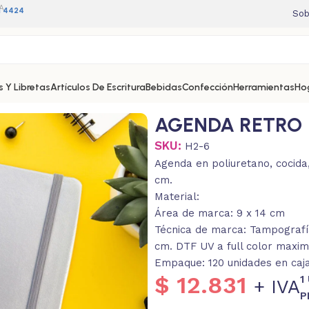
A
11 4424
Sob
 Y Libretas
Artículos De Escritura
Bebidas
Confección
Herramientas
Ho
AGENDA RETRO
SKU:
H2-6
Agenda en poliuretano, cocida,
cm.
Material:
Área de marca: 9 x 14 cm
Técnica de marca: Tampografía.
cm. DTF UV a full color maxim
Empaque: 120 unidades en caja
$
12.831
1
+ IVA
P