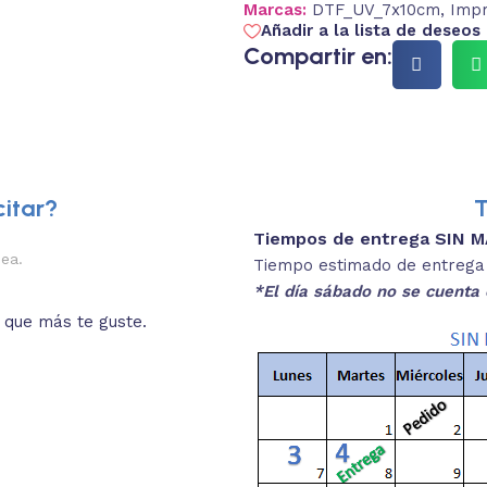
Marcas:
DTF_UV_7x10cm
,
Impr
Añadir a la lista de deseos
Compartir en:
itar?
T
Tiempos de entrega SIN 
2.
nea.
Descripciones brev
Tiempo estimado de entrega 4
*El día sábado no se cuenta 
o que más te guste.
Lee las especificaciones del
está