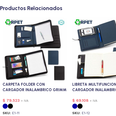
Productos Relacionados
CARPETA FOLDER CON
LIBRETA MULTIFUNCIO
CARGADOR INALAMBRICO GRIMM
CARGADOR INALAMBR
$
79.523
$
69.108
+ IVA
+ IVA
SKU:
E1-11
SKU:
E1-12