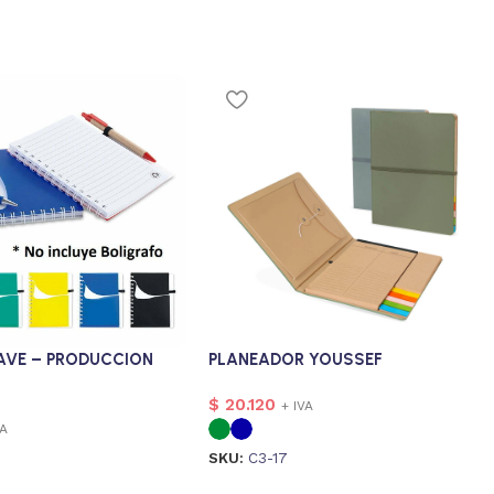
AVE – PRODUCCION
PLANEADOR YOUSSEF
$
20.120
+ IVA
VA
SKU:
C3-17