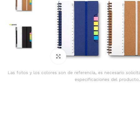
Clic para ampliar
Las fotos y los colores son de referencia, es necesario solicit
especificaciones del producto.