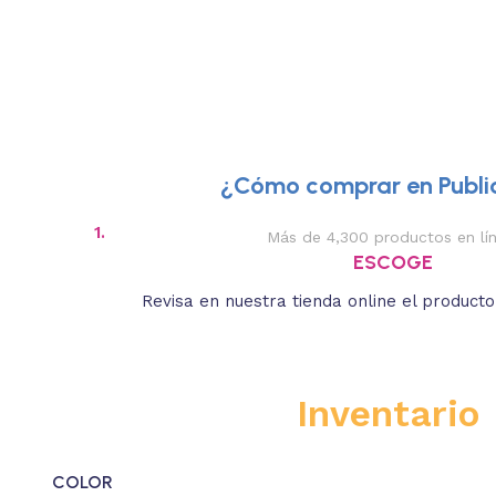
¿Cómo comprar en Public
2.
Descripciones breves y medidas apr
REVISA
te.
Lee las especificaciones del producto, que s
estás buscando.
Inventario
COLOR