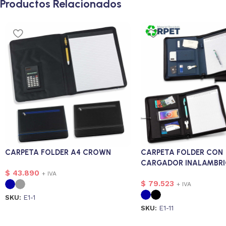
Productos Relacionados
CARPETA FOLDER A4 CROWN
CARPETA FOLDER CON
CARGADOR INALAMBR
$
43.890
+ IVA
$
79.523
+ IVA
SKU:
E1-1
SKU:
E1-11