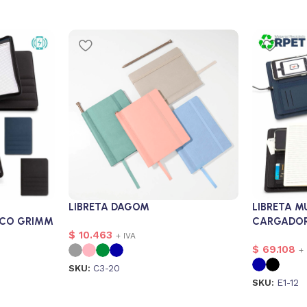
LIBRETA DAGOM
LIBRETA M
ICO GRIMM
CARGADOR
$
10.463
+ IVA
$
69.108
+ 
SKU:
C3-20
SKU:
E1-12