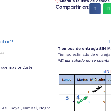
Añadir a la lista de deseos
Compartir en:
itar?
T
Tiempos de entrega SIN 
3.
oximadas.
Colores dispon
Tiempo estimado de entrega 4
SE
*El día sábado no se cuenta 
ean acordes a lo que
Selecciona el color que deseas 
unidades
Azul Royal
,
Natural
,
Negro