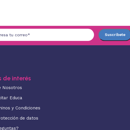
 de interés
e Nosotros
citar Educa
minos y Condiciones
rotección de datos
eguntas?