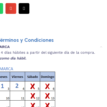
érminos y Condiciones
MARCA
4.
ibles con inventario.
Utiliza 
 días hábiles a partir del siguiente día de la compra.
LECCIONA
como día hábil.
y verifica que tengamos la cantidad de
Si el sist
 que necesitas.