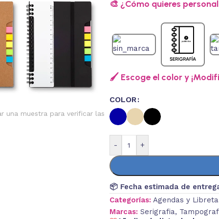
🎨 ¿Cómo quieres personali
🖌️ Escoge el color y ¡Modif
COLOR
ar una muestra para verificar las
-
+
📦 Fecha estimada de entreg
Categorías:
Agendas y Libreta
Marcas:
Serigrafia
,
Tampograf