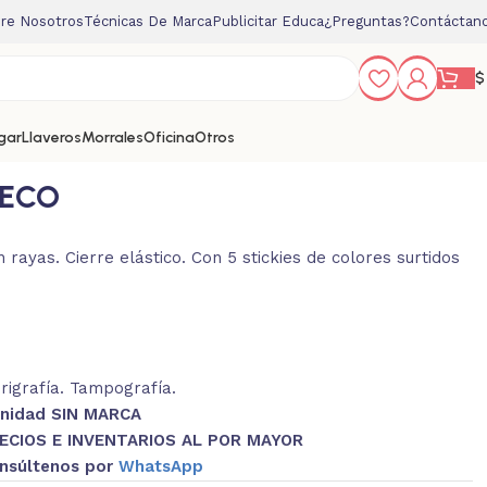
re Nosotros
Técnicas De Marca
Publicitar Educa
¿Preguntas?
Contáctan
$
gar
Llaveros
Morrales
Oficina
Otros
 ECO
 rayas. Cierre elástico. Con 5 stickies de colores surtidos
.
rigrafía. Tampografía.
Unidad SIN MARCA
ECIOS E INVENTARIOS AL POR MAYOR
nsúltenos por
WhatsApp