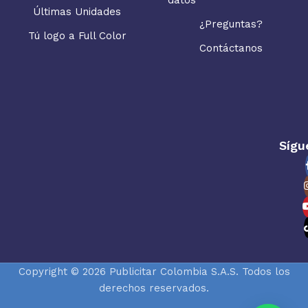
Últimas Unidades
¿Preguntas?
Tú logo a Full Color
Contáctanos
Sígu
Copyright © 2026 Publicitar Colombia S.A.S. Todos los
derechos reservados.