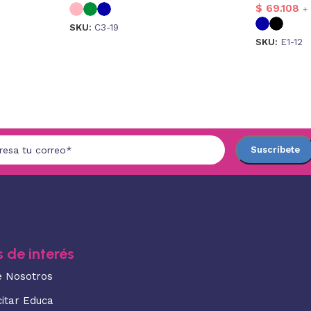
$
69.108
+ 
SKU:
C3-19
SKU:
E1-12
 de interés
e Nosotros
citar Educa