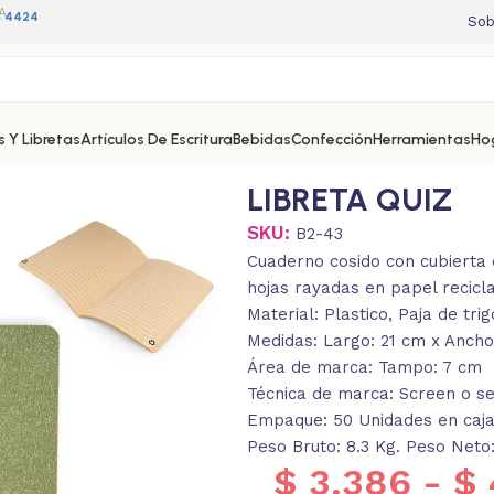
A
11 4424
Sob
 Y Libretas
Artículos De Escritura
Bebidas
Confección
Herramientas
Ho
LIBRETA QUIZ
SKU:
B2-43
Cuaderno cosido con cubierta
hojas rayadas en papel recicl
Material: Plastico, Paja de tri
Medidas: Largo: 21 cm x Ancho:
Área de marca: Tampo: 7 cm
Técnica de marca: Screen o se
Empaque: 50 Unidades en caja 
Peso Bruto: 8.3 Kg. Peso Neto:
$
3.386
-
$