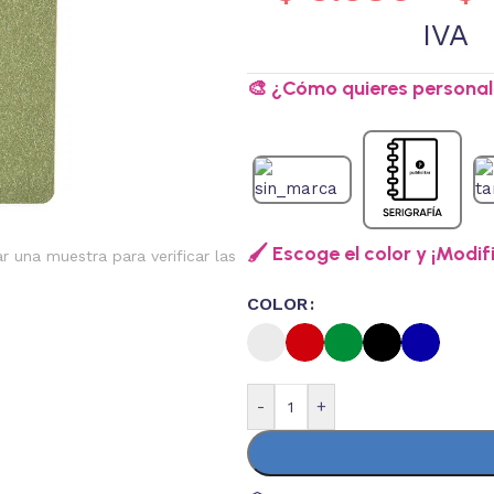
IVA
🎨 ¿Cómo quieres personali
🖌️ Escoge el color y ¡Modif
ar una muestra para verificar las
COLOR
-
+