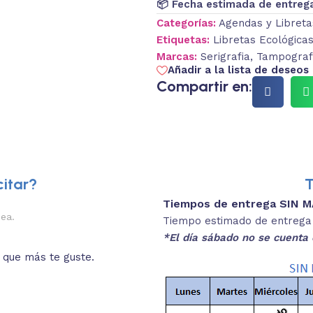
📦 Fecha estimada de entreg
Categorías:
Agendas y Libreta
Etiquetas:
Libretas Ecológica
Marcas:
Serigrafia
,
Tampograf
Añadir a la lista de deseos
Compartir en:
itar?
T
Tiempos de entrega SIN 
2.
nea.
Descripciones brev
Tiempo estimado de entrega 4
*El día sábado no se cuenta 
o que más te guste.
Lee las especificaciones del
está