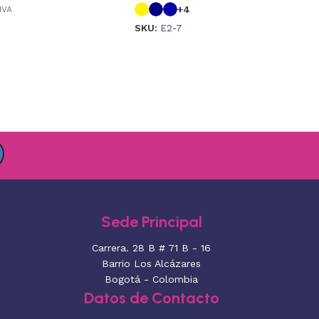
+4
IVA
SKU:
E2-7
Sede Principal
Carrera. 28 B # 71 B - 16
Barrio Los Alcázares
Bogotá - Colombia
Datos de Contacto