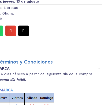
a:
jueves, 13 de agosto
s
,
Libretas
s
,
Oficina
ia
érminos y Condiciones
MARCA
3.
es y medidas aproximadas.
 días hábiles a partir del siguiente día de la compra.
REVISA
como día hábil.
 producto, que sean acordes a lo que
Selecciona el co
s buscando.