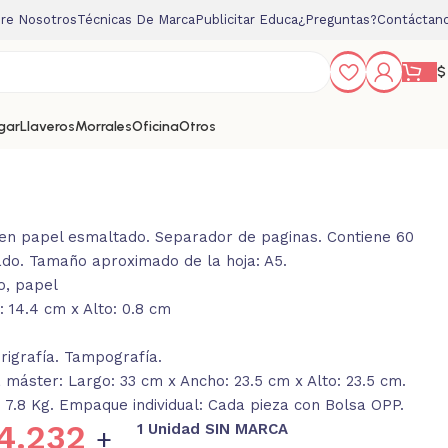
re Nosotros
Técnicas De Marca
Publicitar Educa
¿Preguntas?
Contáctan
$
gar
Llaveros
Morrales
Oficina
Otros
 en papel esmaltado. Separador de paginas. Contiene 60
ado. Tamaño aproximado de la hoja: A5.
go, papel
 14.4 cm x Alto: 0.8 cm
rigrafía. Tampografía.
máster: Largo: 33 cm x Ancho: 23.5 cm x Alto: 23.5 cm.
 7.8 Kg. Empaque individual: Cada pieza con Bolsa OPP.
4.232
1 Unidad SIN MARCA
+