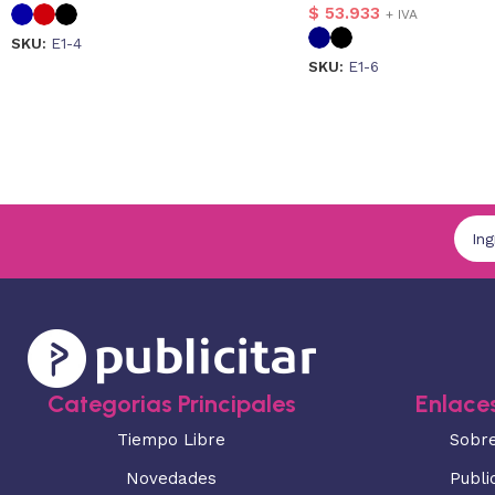
$
53.933
+ IVA
SKU:
E1-4
SKU:
E1-6
Categorias Principales
Enlaces
Tiempo Libre
Sobr
Novedades
Publi