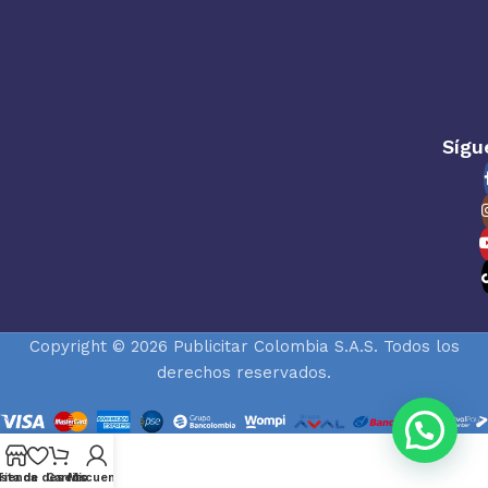
Sígu
Copyright © 2026 Publicitar Colombia S.A.S. Todos los
derechos reservados.
ista de deseos
Tienda
Carrito
Mi cuenta