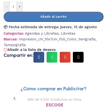
-
+
Añadir al carrito
📦 Fecha estimada de entrega:
jueves, 13 de agosto
Categorías:
Agendas y Libretas
,
Libretas
Marcas:
Impresion_UV_10x7cm_Full_Color
,
Serigrafia
,
Tampografia
Añadir a la lista de deseos
Compartir en:
¿Cómo comprar en Publicitar?
1.
2.
Más de 4,300 productos en línea.
Des
ESCOGE