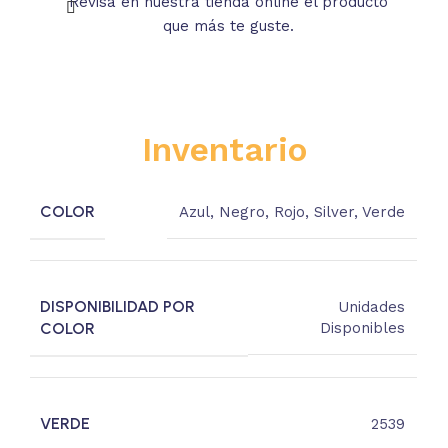
Revisa en nuestra tienda online el producto
Lee
que más te guste.
s
Inventario
COLOR
Azul
,
Negro
,
Rojo
,
Silver
,
Verde
DISPONIBILIDAD POR
Unidades
COLOR
Disponibles
VERDE
2539