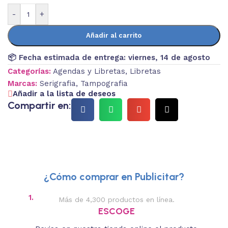
-
+
Añadir al carrito
📦 Fecha estimada de entrega:
viernes, 14 de agosto
Categorías:
Agendas y Libretas
,
Libretas
Marcas:
Serigrafia
,
Tampografia
Añadir a la lista de deseos
Compartir en:
¿Cómo comprar en Publicitar?
1.
2.
Más de 4,300 productos en línea.
Des
ESCOGE