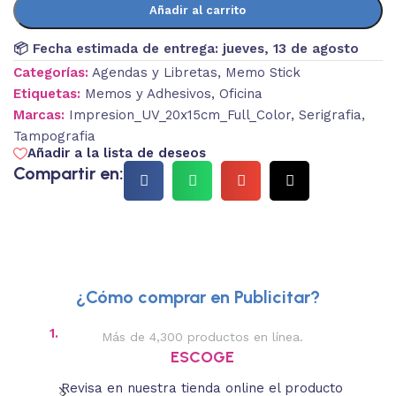
Añadir al carrito
📦 Fecha estimada de entrega:
jueves, 13 de agosto
Categorías:
Agendas y Libretas
,
Memo Stick
Etiquetas:
Memos y Adhesivos
,
Oficina
Marcas:
Impresion_UV_20x15cm_Full_Color
,
Serigrafia
,
Tampografia
Añadir a la lista de deseos
Compartir en:
¿Cómo comprar en Publicitar?
1.
2.
Más de 4,300 productos en línea.
Des
ESCOGE
Revisa en nuestra tienda online el producto
Lee