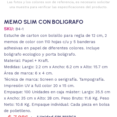
Las fotos y los colores son de referencia, es necesario solicitar
una muestra para verificar las especificaciones del producto.
MEMO SLIM CON BOLIGRAFO
SKU:
B4-1
Estuche de carton con bolsillo para regla de 12 cm, 2
memos de color con 110 hojas c/u y 5 banderas
adhesivas en papel de diferentes colores. Incluye
boligrafo ecologico y porta boligrafo.
Material: Papel + Kraft.
Medidas: Largo: 2.2 cm x Ancho: 6.2 cm x Alto: 15.7 cm
Área de marca: 6 x 4 cm.
Técnica de marca: Screen o serigrafía. Tampografía.
Impresión UV a full color 20 x 15 cm.
Empaque: 100 Unidades en caja máster: Largo: 35.5 cm
x Ancho: 35 cm x Alto: 28 cm. Peso Bruto: 11.6 Kg. Peso
Neto: 10.6 Kg. Empaque individual: Cada pieza en bolsa
de polietileno.
1 Unidad SIN MARCA