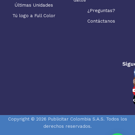
Últimas Unidades
¿Preguntas?
Tú logo a Full Color
Contáctanos
Sígu
Copyright © 2026 Publicitar Colombia S.A.S. Todos los
derechos reservados.