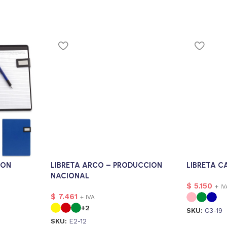
DON
LIBRETA ARCO – PRODUCCION
LIBRETA C
NACIONAL
$
5.150
+ IV
$
7.461
+ IVA
+2
SKU:
C3-19
SKU:
E2-12