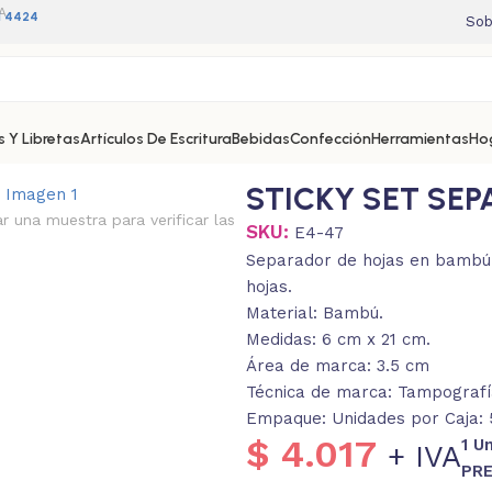
A
11 4424
Sob
 Y Libretas
Artículos De Escritura
Bebidas
Confección
Herramientas
Ho
STICKY SET SE
ar una muestra para verificar las
SKU:
E4-47
Separador de hojas en bambú 
hojas.
Material: Bambú.
Medidas: 6 cm x 21 cm.
Área de marca: 3.5 cm
Técnica de marca: Tampografí
Empaque: Unidades por Caja: 5
$
4.017
1 U
+ IVA
PRE