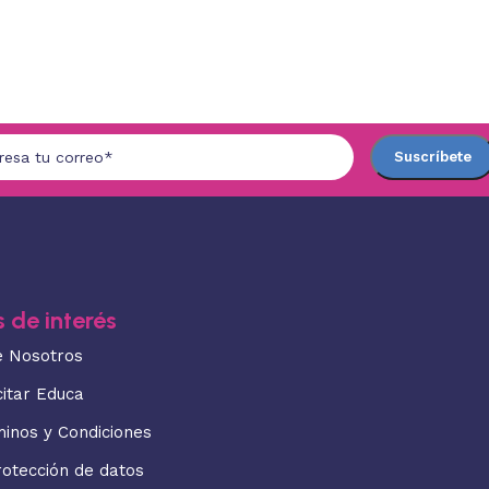
 de interés
e Nosotros
citar Educa
minos y Condiciones
rotección de datos