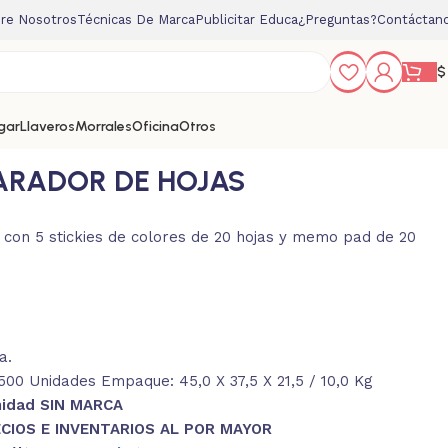
re Nosotros
Técnicas De Marca
Publicitar Educa
¿Preguntas?
Contáctan
$
gar
Llaveros
Morrales
Oficina
Otros
PARADOR DE HOJAS
con 5 stickies de colores de 20 hojas y memo pad de 20
a.
00 Unidades Empaque: 45,0 X 37,5 X 21,5 / 10,0 Kg
nidad SIN MARCA
CIOS E INVENTARIOS AL POR MAYOR