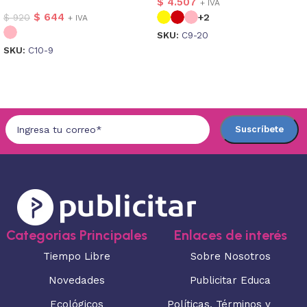
$
4.507
+ IVA
$
644
$
920
+2
+ IVA
SKU:
C9-20
SKU:
C10-9
Seleccionar opciones
Seleccionar opciones
Categorias Principales
Enlaces de interés
Tiempo Libre
Sobre Nosotros
Novedades
Publicitar Educa
Ecológicos
Políticas, Términos y