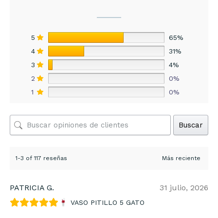
5
65%
4
31%
3
4%
2
0%
1
0%
Buscar
1-3 of 117 reseñas
PATRICIA G.
31 julio, 2026
VASO PITILLO 5 GATO