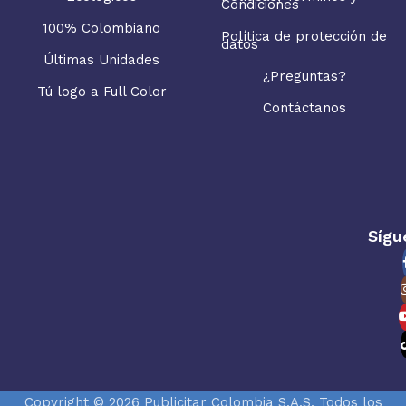
Condiciones
100% Colombiano
Política de protección de
datos
Últimas Unidades
¿Preguntas?
Tú logo a Full Color
Contáctanos
Sígu
Copyright © 2026 Publicitar Colombia S.A.S. Todos los