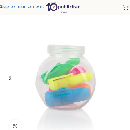
Skip to main content
Home
»
Tienda
»
RESALTADOR CALCUTA
Clic para ampliar