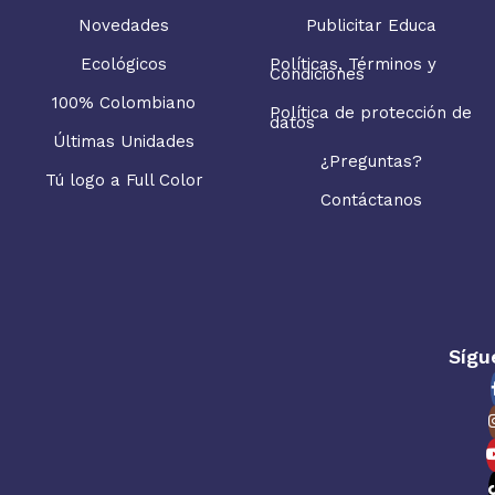
Novedades
Publicitar Educa
Ecológicos
Políticas, Términos y
Condiciones
100% Colombiano
Política de protección de
datos
Últimas Unidades
¿Preguntas?
Tú logo a Full Color
Contáctanos
Sígu