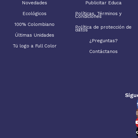
Novedades
Publicitar Educa
Ecológicos
Políticas, Términos y
Condiciones
100% Colombiano
Política de protección de
datos
Últimas Unidades
¿Preguntas?
Tú logo a Full Color
Contáctanos
Sígu