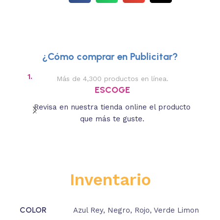
¿Cómo comprar en Publicitar?
1.
2.
Más de 4,300 productos en línea.
Des
ESCOGE
Revisa en nuestra tienda online el producto
Lee
que más te guste.
s
Inventario
COLOR
Azul Rey
,
Negro
,
Rojo
,
Verde Limon