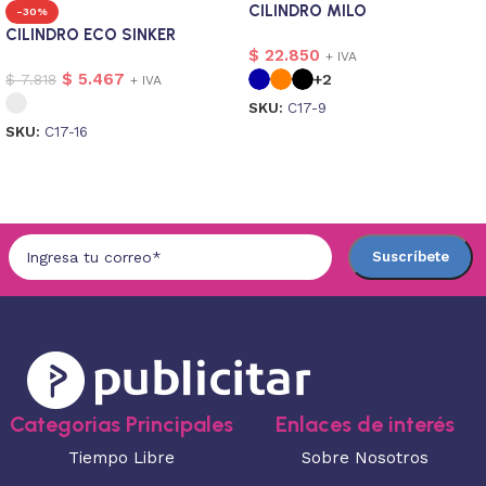
CILINDRO MILO
-30%
CILINDRO ECO SINKER
$
22.850
+ IVA
$
5.467
$
7.818
+2
+ IVA
SKU:
C17-9
SKU:
C17-16
Seleccionar opciones
Seleccionar opciones
Categorias Principales
Enlaces de interés
Tiempo Libre
Sobre Nosotros