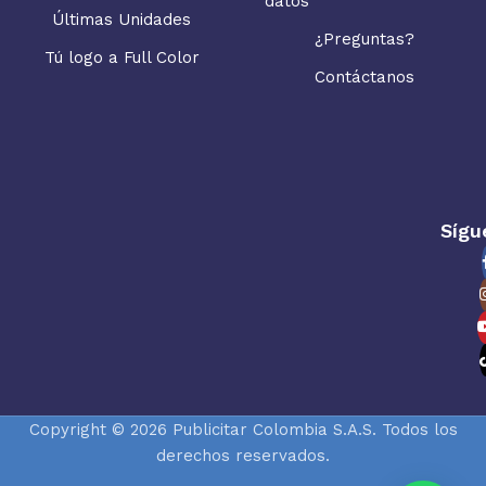
datos
Últimas Unidades
¿Preguntas?
Tú logo a Full Color
Contáctanos
Sígu
Copyright © 2026 Publicitar Colombia S.A.S. Todos los
derechos reservados.