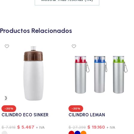
Productos Relacionados
-30%
-30%
CILINDRO ECO SINKER
CILINDRO LEMAN
$
5.467
$
19.160
$
7.818
$
27.398
+ IVA
+ IVA