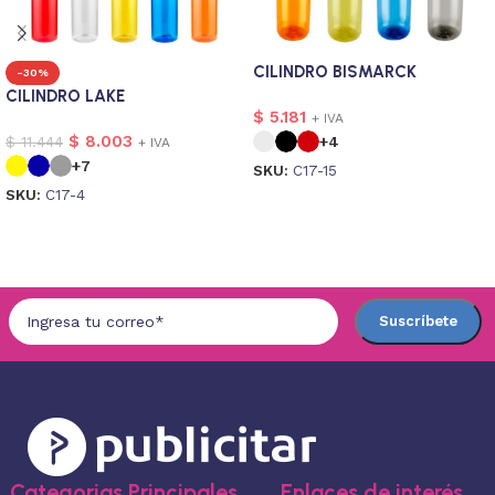
CILINDRO BISMARCK
-30%
CILINDRO LAKE
$
5.181
+ IVA
$
8.003
$
11.444
+4
+ IVA
+7
SKU:
C17-15
SKU:
C17-4
Seleccionar opciones
Seleccionar opciones
Categorias Principales
Enlaces de interés