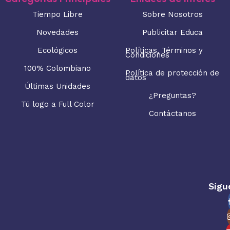
Tiempo Libre
Sobre Nosotros
Novedades
Publicitar Educa
Ecológicos
Políticas, Términos y
Condiciones
100% Colombiano
Política de protección de
datos
Últimas Unidades
¿Preguntas?
Tú logo a Full Color
Contáctanos
Sígu