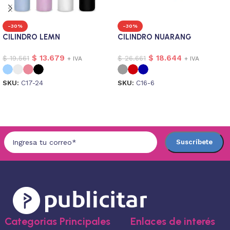
-30%
-30%
CILINDRO LEMN
CILINDRO NUARANG
$
13.679
$
18.644
$
19.561
$
26.661
+ IVA
+ IVA
SKU:
C17-24
SKU:
C16-6
Seleccionar opciones
Seleccionar opciones
Categorias Principales
Enlaces de interés