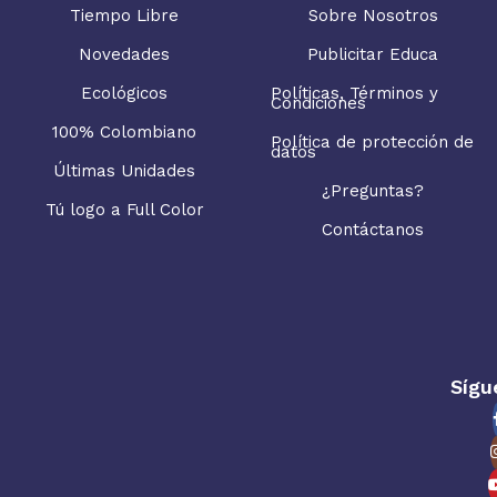
Tiempo Libre
Sobre Nosotros
Novedades
Publicitar Educa
Ecológicos
Políticas, Términos y
Condiciones
100% Colombiano
Política de protección de
datos
Últimas Unidades
¿Preguntas?
Tú logo a Full Color
Contáctanos
Sígu