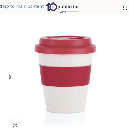
Skip to main content
Home
»
Tienda
»
VASO BAMBU II 350 ML 12 OZ
Clic para ampliar