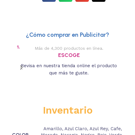
¿Cómo comprar en Publicitar?
1.
2.
Más de 4,300 productos en línea.
Des
ESCOGE
Revisa en nuestra tienda online el producto
Lee
que más te guste.
s
Inventario
Amarillo
,
Azul Claro
,
Azul Rey
,
Cafe
,
COLOR
Morado
,
Naranja
,
Negro
,
Rojo
,
Verde