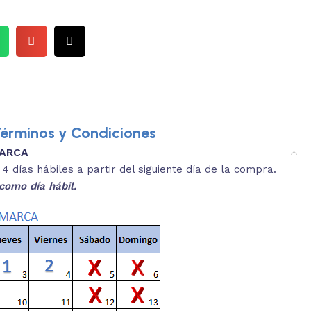
érminos y Condiciones
MARCA
3.
es y medidas aproximadas.
 días hábiles a partir del siguiente día de la compra.
REVISA
como día hábil.
 producto, que sean acordes a lo que
Selecciona el co
s buscando.