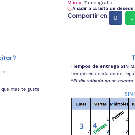
Marca:
Tampografia
Añadir a la lista de deseos
Compartir en:
itar?
T
Tiempos de entrega SIN 
2.
nea.
Descripciones brev
Tiempo estimado de entrega 4
*El día sábado no se cuenta 
o que más te guste.
Lee las especificaciones del
está