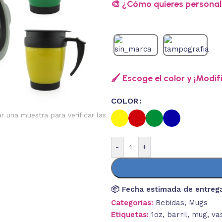
🎨 ¿Cómo quieres personali
🖌️ Escoge el color y ¡Modif
COLOR
ar una muestra para verificar las
-
+
📦 Fecha estimada de entreg
Categorías:
Bebidas
,
Mugs
Etiquetas:
1oz
,
barril
,
mug
,
va