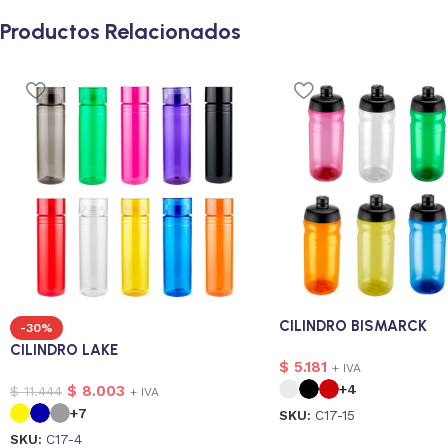
Productos Relacionados
CILINDRO BISMARCK
-30%
CILINDRO LAKE
$
5.181
+ IVA
+4
$
8.003
$
11.444
+ IVA
+7
SKU:
C17-15
SKU:
C17-4