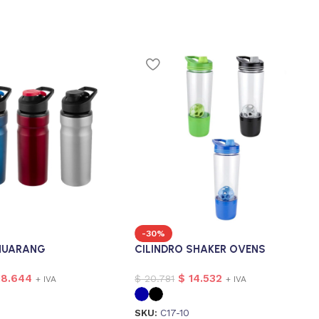
-30%
 NUARANG
CILINDRO SHAKER OVENS
8.644
$
14.532
$
20.781
+ IVA
+ IVA
SKU:
C17-10