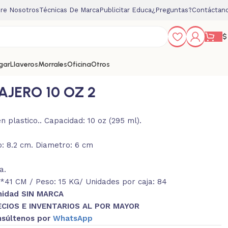
re Nosotros
Técnicas De Marca
Publicitar Educa
¿Preguntas?
Contáctan
$
gar
Llaveros
Morrales
Oficina
Otros
AJERO 10 OZ 2
 plastico.. Capacidad: 10 oz (295 ml).
o: 8.2 cm. Diametro: 6 cm
a.
41 CM / Peso: 15 KG/ Unidades por caja: 84
nidad SIN MARCA
ECIOS E INVENTARIOS AL POR MAYOR
súltenos por
WhatsApp