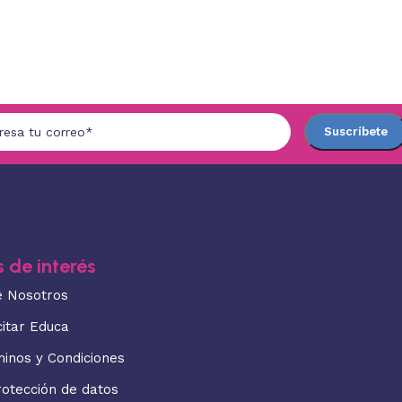
 de interés
e Nosotros
citar Educa
minos y Condiciones
rotección de datos