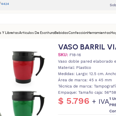
A
11 4424
Sob
 Y Libretas
Artículos De Escritura
Bebidas
Confección
Herramientas
Ho
VASO BARRIL VI
SKU:
F18-16
Vaso doble pared elaborado en
Material: Plastico
Medidas: Largo: 12.5 cm. Anch
Área de marca: 45 x 45 mm
Técnica de marca: Tampografí
Empaque: Tamaño caja: 56*58*
$
5.796
1 U
+ IVA
PR
Con