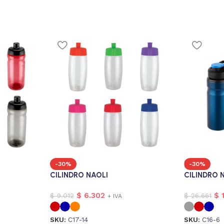
-30%
-30%
CILINDRO NAOLI
CILINDRO
$
6.302
$
1
$
9.012
$
26.661
+ IVA
SKU:
C17-14
SKU:
C16-6