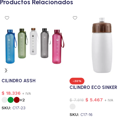
Productos Relacionados
CILINDRO ASSH
-30%
CILINDRO ECO SINKER
$
18.336
+ IVA
$
5.467
$
7.818
+2
+ IVA
SKU:
C17-23
SKU:
C17-16
Seleccionar opciones
Seleccionar opciones