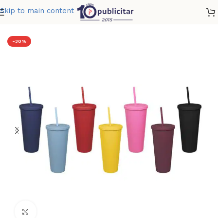
Skip to main content
Home
»
Tienda
»
VASO BLAG
-30%
Clic para ampliar