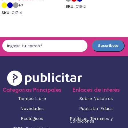
+7
SKU:
C16-2
SKU:
C17-4
Seleccionar opciones
Seleccionar opciones
Categorias Principales
Enlaces de interés
Tiempo Libre
Sobre Nosotros
Novedades
Publicitar Educa
Ecológicos
Políticas, Términos y
Condiciones