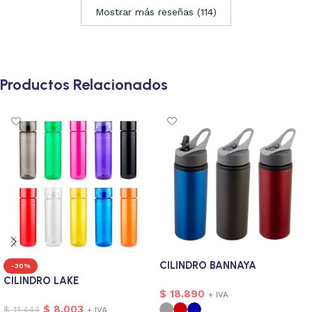
Mostrar más reseñas (114)
Productos Relacionados
CILINDRO BANNAYA
-30%
CILINDRO LAKE
$
18.890
+ IVA
$
8.003
$
11.444
+ IVA