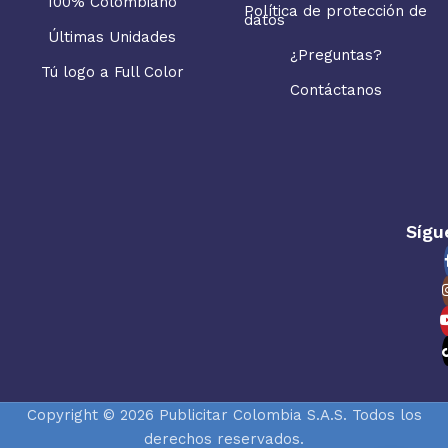
100% Colombiano
Política de protección de
datos
Últimas Unidades
¿Preguntas?
Tú logo a Full Color
Contáctanos
Sígu
Copyright © 2026 Publicitar Colombia S.A.S. Todos los
derechos reservados.