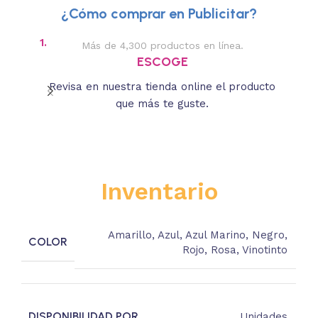
¿Cómo comprar en Publicitar?
1.
2.
Más de 4,300 productos en línea.
Des
ESCOGE
Revisa en nuestra tienda online el producto
Lee
que más te guste.
s
Inventario
Amarillo
,
Azul
,
Azul Marino
,
Negro
,
COLOR
Rojo
,
Rosa
,
Vinotinto
DISPONIBILIDAD POR
Unidades