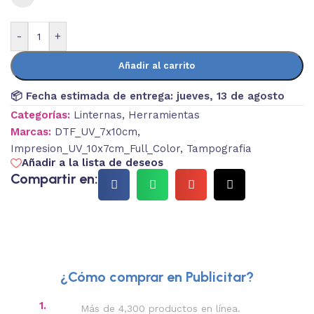
-
+
Añadir al carrito
📦 Fecha estimada de entrega:
jueves, 13 de agosto
Categorías:
Linternas
,
Herramientas
Marcas:
DTF_UV_7x10cm
,
Impresion_UV_10x7cm_Full_Color
,
Tampografia
Añadir a la lista de deseos
Compartir en:
¿Cómo comprar en Publicitar?
1.
2.
Más de 4,300 productos en línea.
Des