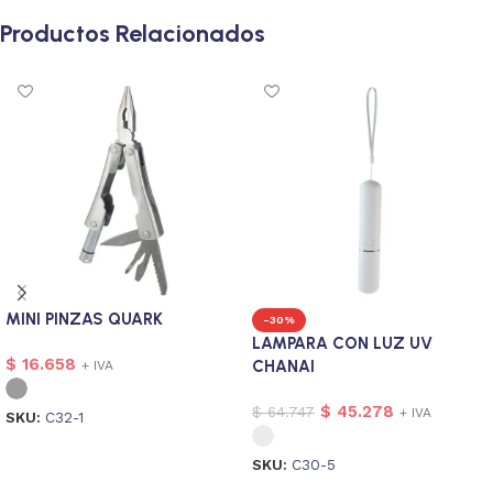
Productos Relacionados
MINI PINZAS QUARK
-30%
LAMPARA CON LUZ UV
$
16.658
CHANAI
+ IVA
$
45.278
$
64.747
+ IVA
SKU:
C32-1
Seleccionar opciones
SKU:
C30-5