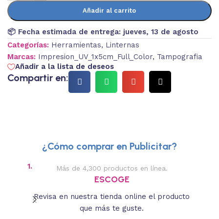
Añadir al carrito
📦 Fecha estimada de entrega:
jueves, 13 de agosto
Categorías:
Herramientas
,
Linternas
Marcas:
Impresion_UV_1x5cm_Full_Color
,
Tampografia
Añadir a la lista de deseos
Compartir en:
¿Cómo comprar en Publicitar?
1.
2.
Más de 4,300 productos en línea.
Des
ESCOGE
Revisa en nuestra tienda online el producto
Lee
que más te guste.
s