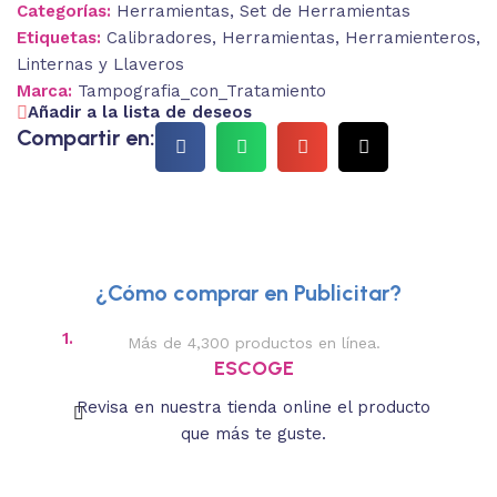
Categorías:
Herramientas
,
Set de Herramientas
Etiquetas:
Calibradores
,
Herramientas
,
Herramienteros
,
Linternas y Llaveros
Marca:
Tampografia_con_Tratamiento
Añadir a la lista de deseos
Compartir en:
¿Cómo comprar en Publicitar?
1.
2.
Más de 4,300 productos en línea.
Des
ESCOGE
Revisa en nuestra tienda online el producto
Lee
que más te guste.
s