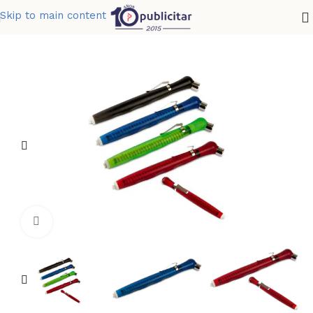
Skip to main content
Home
»
Tienda
»
CALIBRADOR ERGO
Clic para ampliar