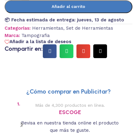
Añadir al carrito
📦 Fecha estimada de entrega:
jueves, 13 de agosto
Categorías:
Herramientas
,
Set de Herramientas
Marca:
Tampografia
Añadir a la lista de deseos
Compartir en:
¿Cómo comprar en Publicitar?
1.
2.
Más de 4,300 productos en línea.
Des
ESCOGE
Revisa en nuestra tienda online el producto
Lee
que más te guste.
s