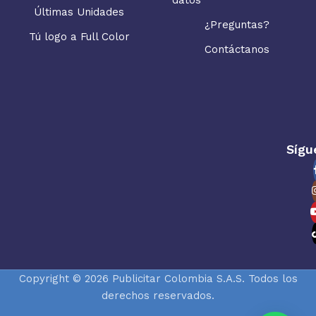
Últimas Unidades
¿Preguntas?
Tú logo a Full Color
Contáctanos
Sígu
Copyright © 2026 Publicitar Colombia S.A.S. Todos los
derechos reservados.