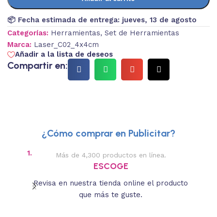
📦 Fecha estimada de entrega:
jueves, 13 de agosto
Categorías:
Herramientas
,
Set de Herramientas
Marca:
Laser_C02_4x4cm
Añadir a la lista de deseos
Compartir en:
¿Cómo comprar en Publicitar?
1.
2.
Más de 4,300 productos en línea.
Des
ESCOGE
Revisa en nuestra tienda online el producto
Lee
que más te guste.
s