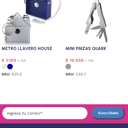
METRO LLAVERO HOUSE
MINI PINZAS QUARK
$
3.199
$
16.658
+ IVA
+ IVA
SKU:
E31-2
SKU:
C32-1
Seleccionar opciones
Seleccionar opciones