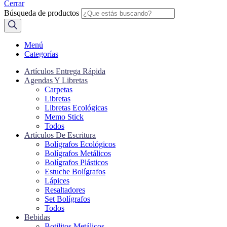
Cerrar
Búsqueda de productos
Menú
Categorías
Artículos Entrega Rápida
Agendas Y Libretas
Carpetas
Libretas
Libretas Ecológicas
Memo Stick
Todos
Artículos De Escritura
Bolígrafos Ecológicos
Bolígrafos Metálicos
Bolígrafos Plásticos
Estuche Bolígrafos
Lápices
Resaltadores
Set Bolígrafos
Todos
Bebidas
Botilitos Metálicos