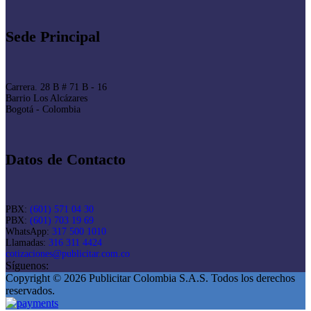
Sede Principal
Carrera. 28 B # 71 B - 16
Barrio Los Alcázares
Bogotá - Colombia
Datos de Contacto
PBX:
(601) 571 04 30
PBX:
(601) 703 19 69
WhatsApp:
317 500 1010
Llamadas:
316 311 4424
cotizaciones@publicitar.com.co
Síguenos:
Copyright © 2026 Publicitar Colombia S.A.S. Todos los derechos
reservados.