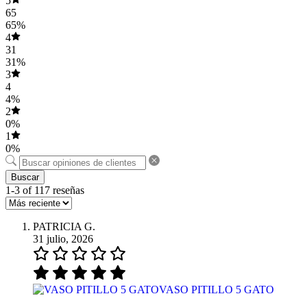
5
65
65%
4
31
31%
3
4
4%
2
0%
1
0%
Buscar
1-3 of 117 reseñas
PATRICIA G.
31 julio, 2026
VASO PITILLO 5 GATO