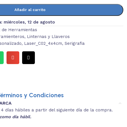
Añadir al carrito
a:
miércoles, 12 de agosto
t de Herramientas
ramienteros
,
Linternas y Llaveros
onalizado
,
Laser_C02_4x4cm
,
Serigrafia
érminos y Condiciones
MARCA
3.
es y medidas aproximadas.
 días hábiles a partir del siguiente día de la compra.
REVISA
como día hábil.
 producto, que sean acordes a lo que
Selecciona el co