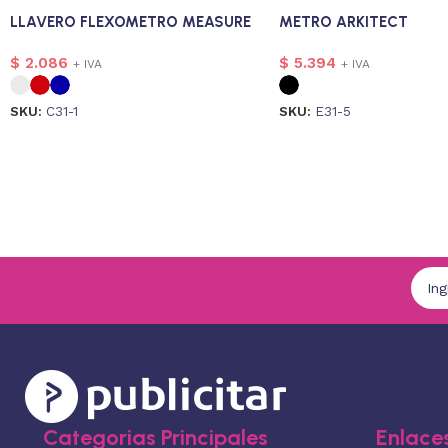
LLAVERO FLEXOMETRO MEASURE
METRO ARKITECT
$
2.086
$
5.394
+ IVA
+ IVA
SKU:
C31-1
SKU:
E31-5
Categorias Principales
Enlaces