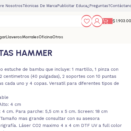
re Nosotros
Técnicas De Marca
Publicitar Educa
¿Preguntas?
Contáctan
$
1.903.0
gar
Llaveros
Morrales
Oficina
Otros
NTAS HAMMER
o estuche de bambu que incluye: 1 martillo, 1 pinza con
102 centimetros (40 pulgadas), 2 soportes con 10 puntas
s cada uno y 4 copas. Versatil para diferentes tipos de
able
Alto: 4 cm
 4 cm. Para parche: 5,5 cm x 5 cm. Screen: 18 cm
. Tamaño mas grande consultar con su asesora
rigrafía. Láser CO2 maximo 4 x 4 cm DTF UV a full color