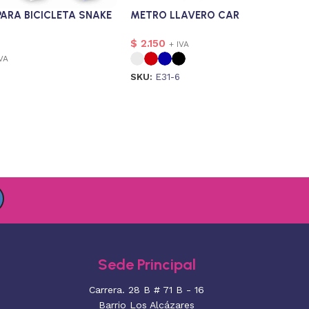
PARA BICICLETA SNAKE
METRO LLAVERO CAR
$
2.150
+ IVA
IVA
SKU:
E31-6
1
Sede Principal
Carrera. 28 B # 71 B - 16
Barrio Los Alcázares