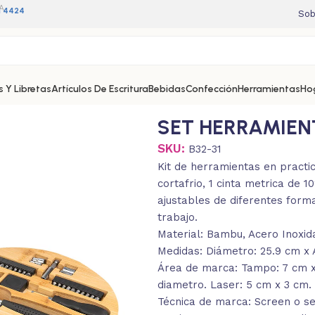
A
11 4424
Sob
 Y Libretas
Artículos De Escritura
Bebidas
Confección
Herramientas
Ho
SET HERRAMIE
SKU:
B32-31
Kit de herramientas en practic
cortafrio, 1 cinta metrica de 
ajustables de diferentes forma
trabajo.
Material: Bambu, Acero Inoxid
Medidas: Diámetro: 25.9 cm x 
Área de marca: Tampo: 7 cm x
diametro. Laser: 5 cm x 3 cm
Técnica de marca: Screen o se