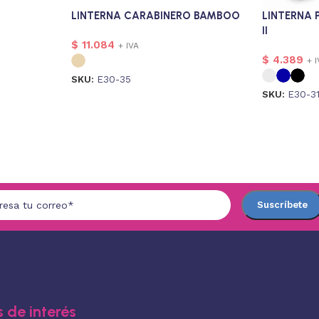
LINTERNA CARABINERO BAMBOO
LINTERNA 
II
$
11.084
+ IVA
$
4.389
+ 
SKU:
E30-35
SKU:
E30-3
 de interés