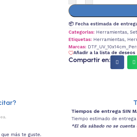
📦 Fecha estimada de entreg
Categorías:
Herramientas
,
Se
Etiquetas:
Herramientas
,
Her
Marcas:
DTF_UV_10x14cm_Pers
Añadir a la lista de deseos
Compartir en:
itar?
T
Tiempos de entrega SIN 
2.
nea.
Descripciones brev
Tiempo estimado de entrega 4
*El día sábado no se cuenta 
o que más te guste.
Lee las especificaciones del