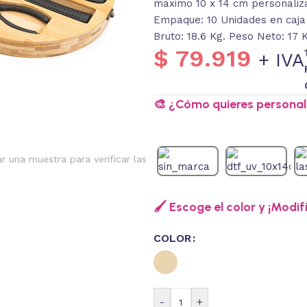
maximo 10 x 14 cm personaliz
Empaque: 10 Unidades en caja 
Bruto: 18.6 Kg. Peso Neto: 17 
$
79.919
+ IVA
🎨 ¿Cómo quieres personali
ar una muestra para verificar las
🖌️ Escoge el color y ¡Modif
COLOR
-
+