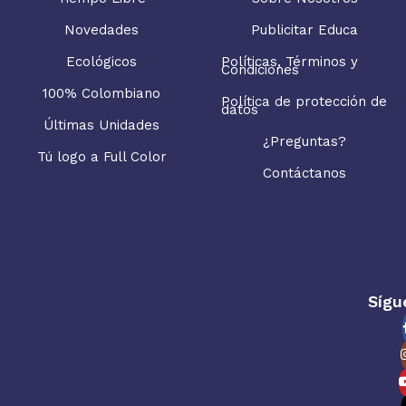
Novedades
Publicitar Educa
Ecológicos
Políticas, Términos y
Condiciones
100% Colombiano
Política de protección de
datos
Últimas Unidades
¿Preguntas?
Tú logo a Full Color
Contáctanos
Sígu