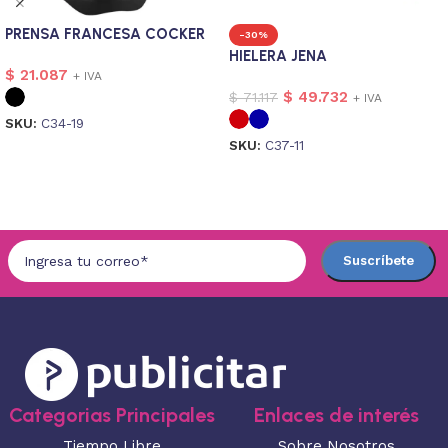
PRENSA FRANCESA COCKER
-30%
HIELERA JENA
$
21.087
+ IVA
$
49.732
$
71.117
+ IVA
SKU:
C34-19
SKU:
C37-11
Seleccionar opciones
Seleccionar opciones
Categorias Principales
Enlaces de interés
Tiempo Libre
Sobre Nosotros