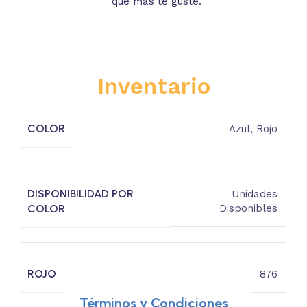
que más te guste.
s
Inventario
COLOR
Azul
,
Rojo
DISPONIBILIDAD POR
Unidades
COLOR
Disponibles
ROJO
876
Términos y Condiciones