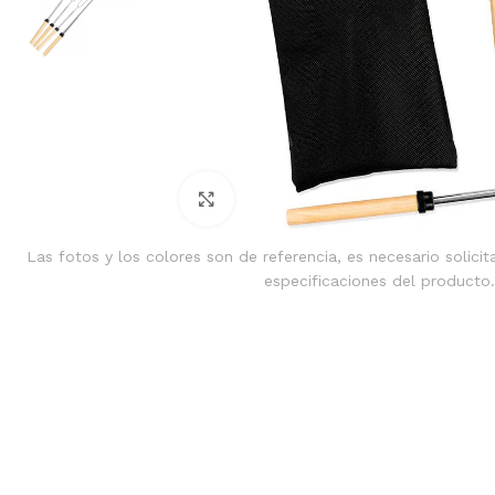
Clic para ampliar
Las fotos y los colores son de referencia, es necesario solicit
especificaciones del producto.