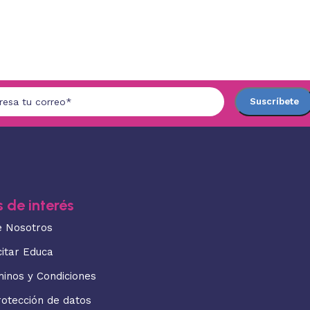
 de interés
e Nosotros
citar Educa
minos y Condiciones
rotección de datos