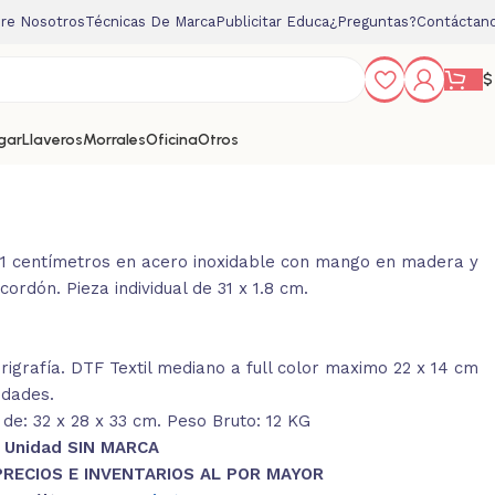
re Nosotros
Técnicas De Marca
Publicitar Educa
¿Preguntas?
Contáctan
$
gar
Llaveros
Morrales
Oficina
Otros
81 centímetros en acero inoxidable con mango en madera y
ordón. Pieza individual de 31 x 1.8 cm.
igrafía. DTF Textil mediano a full color maximo 22 x 14 cm
idades.
de: 32 x 28 x 33 cm. Peso Bruto: 12 KG
1 Unidad SIN MARCA
PRECIOS E INVENTARIOS AL POR MAYOR