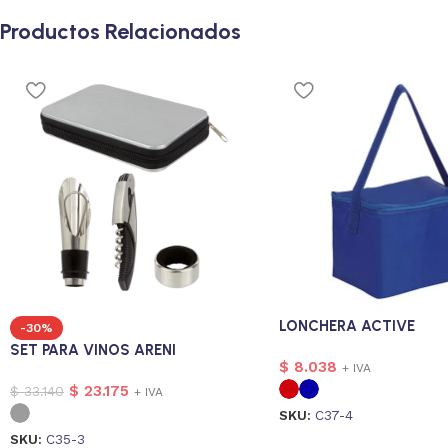
Productos Relacionados
LONCHERA ACTIVE
-30%
SET PARA VINOS ARENI
$
8.038
+ IVA
$
23.175
$
33.140
+ IVA
SKU:
C37-4
SKU:
C35-3