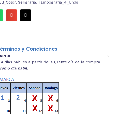
ull_Color
,
Serigrafia
,
Tampografia_4_Unds
érminos y Condiciones
MARCA
3.
es y medidas aproximadas.
 días hábiles a partir del siguiente día de la compra.
REVISA
como día hábil.
 producto, que sean acordes a lo que
Selecciona el co
s buscando.