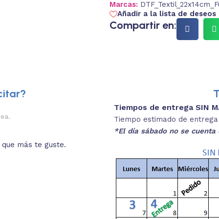
Marcas:
DTF_Textil_22x14cm_F
Añadir a la lista de deseos
Compartir en:
itar?
T
Tiempos de entrega SIN 
2.
nea.
Descripciones brev
Tiempo estimado de entrega 4
*El día sábado no se cuenta 
o que más te guste.
Lee las especificaciones del
está