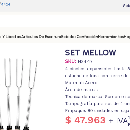
A
11 4424
Sob
 Y Libretas
Artículos De Escritura
Bebidas
Confección
Herramientas
Ho
SET MELLOW
SKU:
H34-17
4 pinchos expansibles hasta 
estuche de lona con cierre de c
Material: Acero
Área de marca:
Técnica de marca: Screen o ser
Tampografía para set de 4 un
Empaque: 80 unidades en caja 
$
47.963
+ IVA