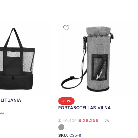
LITUANIA
-30%
PORTABOTELLAS VILNA
IVA
$
28.256
$
40.406
+ IVA
SKU:
C35-9