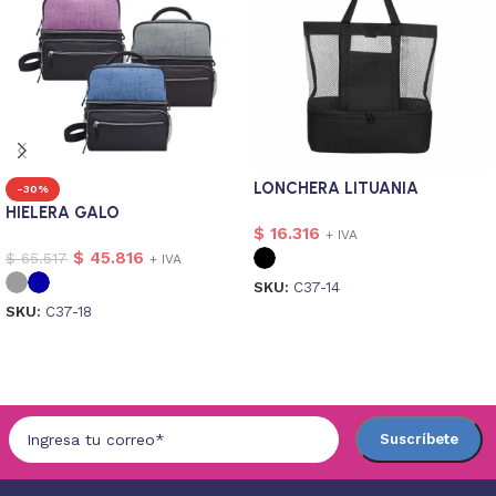
LONCHERA LITUANIA
-30%
HIELERA GALO
$
16.316
+ IVA
$
45.816
$
65.517
+ IVA
SKU:
C37-14
SKU:
C37-18
Seleccionar opciones
Seleccionar opciones