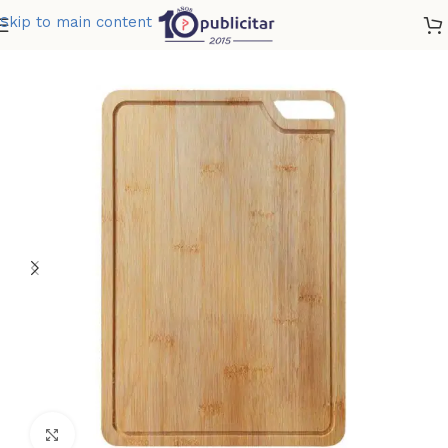
Skip to main content
Home
»
Tienda
»
TABLA MADERA OAK
Clic para ampliar