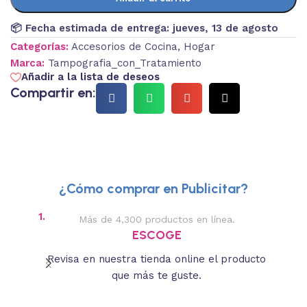
📦 Fecha estimada de entrega:
jueves, 13 de agosto
Categorías:
Accesorios de Cocina
,
Hogar
Marca:
Tampografia_con_Tratamiento
Añadir a la lista de deseos
Compartir en:
¿Cómo comprar en Publicitar?
1.
2.
Más de 4,300 productos en línea.
Des
ESCOGE
Revisa en nuestra tienda online el producto
Lee
que más te guste.
s