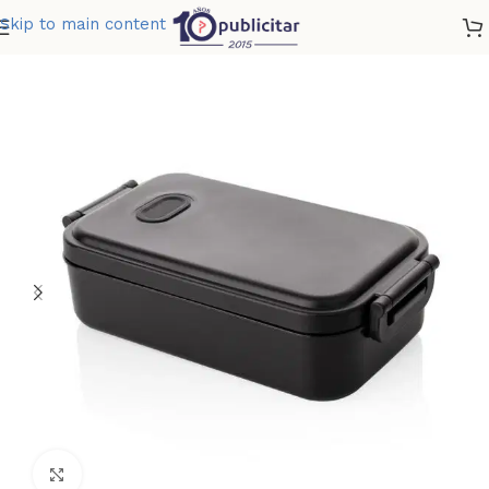
Skip to main content
Home
»
Tienda
»
PORTACOMIDAS AZURE
Clic para ampliar