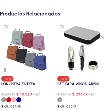
Productos Relacionados
-30%
-30%
LONCHERA ESTEFA
SET PARA VINOS ARENI
$
19.520
$
23.175
$
27.914
$
33.140
+ IVA
+ IVA
SKU:
C37-19
SKU:
C35-3