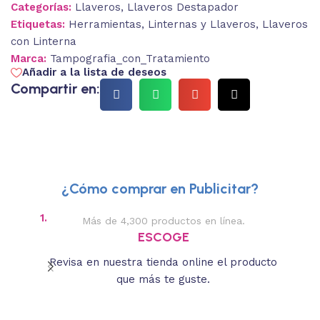
Categorías:
Llaveros
,
Llaveros Destapador
Etiquetas:
Herramientas
,
Linternas y Llaveros
,
Llaveros
con Linterna
Marca:
Tampografia_con_Tratamiento
Añadir a la lista de deseos
Compartir en:
¿Cómo comprar en Publicitar?
1.
2.
Más de 4,300 productos en línea.
Des
ESCOGE
Revisa en nuestra tienda online el producto
Lee
que más te guste.
s