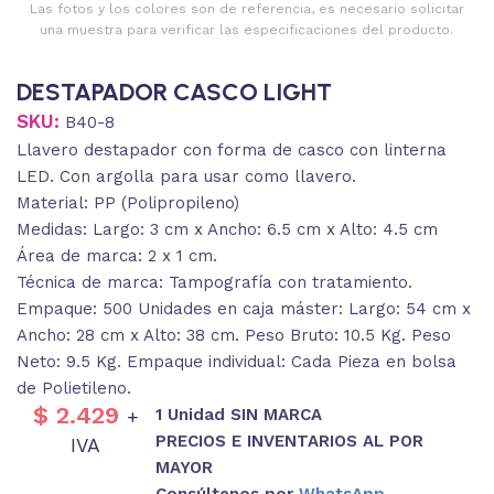
Las fotos y los colores son de referencia, es necesario solicitar
una muestra para verificar las especificaciones del producto.
DESTAPADOR CASCO LIGHT
SKU:
B40-8
Llavero destapador con forma de casco con linterna
LED. Con argolla para usar como llavero.
Material: PP (Polipropileno)
Medidas: Largo: 3 cm x Ancho: 6.5 cm x Alto: 4.5 cm
Área de marca: 2 x 1 cm.
Técnica de marca: Tampografía con tratamiento.
Empaque: 500 Unidades en caja máster: Largo: 54 cm x
Ancho: 28 cm x Alto: 38 cm. Peso Bruto: 10.5 Kg. Peso
Neto: 9.5 Kg. Empaque individual: Cada Pieza en bolsa
de Polietileno.
$
2.429
1 Unidad SIN MARCA
+
PRECIOS E INVENTARIOS AL POR
IVA
MAYOR
Consúltenos por
WhatsApp