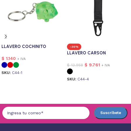
LLAVERO COCHINITO
-30%
LLAVERO CARSON
$
1.140
+ IVA
$
9.761
$
13.958
+ IVA
SKU:
C44-1
SKU:
C44-4
Seleccionar opciones
Seleccionar opciones