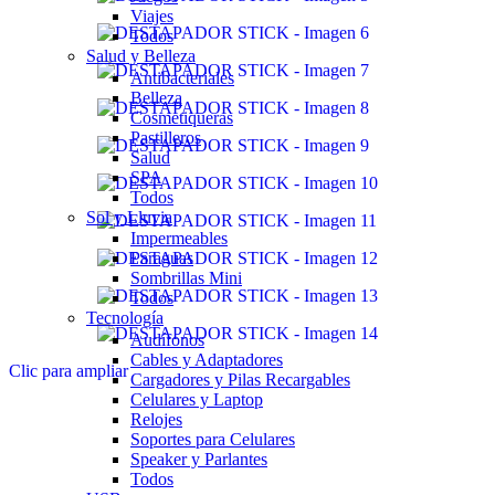
Viajes
Todos
Salud y Belleza
Antibacteriales
Belleza
Cosmetiqueras
Pastilleros
Salud
SPA
Todos
Sol y Lluvia
Impermeables
Paraguas
Sombrillas Mini
Todos
Tecnología
Audífonos
Cables y Adaptadores
Clic para ampliar
Cargadores y Pilas Recargables
Celulares y Laptop
Relojes
Soportes para Celulares
Speaker y Parlantes
Todos