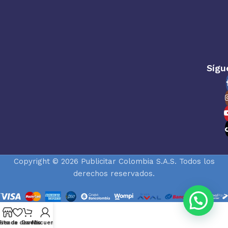
Sígu
Copyright © 2026 Publicitar Colombia S.A.S. Todos los
derechos reservados.
ista de deseos
Tienda
Carrito
Mi cuenta