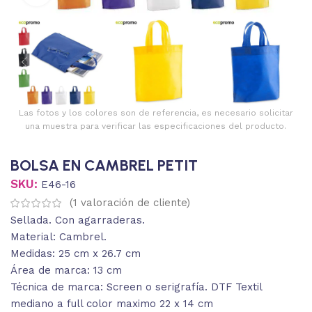
Las fotos y los colores son de referencia, es necesario solicitar
una muestra para verificar las especificaciones del producto.
BOLSA EN CAMBREL PETIT
SKU:
E46-16
(
1
valoración de cliente)
Sellada. Con agarraderas.
Material: Cambrel.
Medidas: 25 cm x 26.7 cm
Área de marca: 13 cm
Técnica de marca: Screen o serigrafía. DTF Textil
mediano a full color maximo 22 x 14 cm