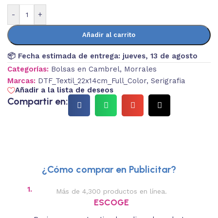
-
+
Añadir al carrito
📦 Fecha estimada de entrega:
jueves, 13 de agosto
Categorías:
Bolsas en Cambrel
,
Morrales
Marcas:
DTF_Textil_22x14cm_Full_Color
,
Serigrafia
Añadir a la lista de deseos
Compartir en:
¿Cómo comprar en Publicitar?
1.
2.
Más de 4,300 productos en línea.
Des
ESCOGE