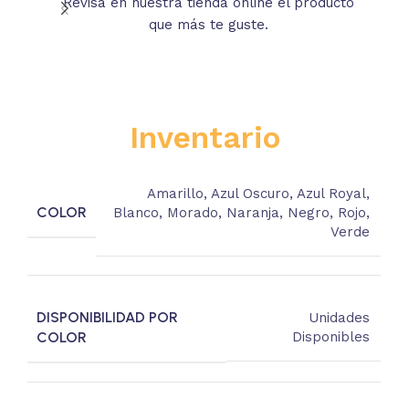
Revisa en nuestra tienda online el producto
Lee
que más te guste.
s
Inventario
Amarillo
,
Azul Oscuro
,
Azul Royal
,
COLOR
Blanco
,
Morado
,
Naranja
,
Negro
,
Rojo
,
Verde
DISPONIBILIDAD POR
Unidades
COLOR
Disponibles