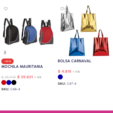
BOLSA CARNAVAL
-30%
MOCHILA MAURITANIA
$
4.815
+ IVA
$
25.621
$
36.638
+ IVA
SKU:
C47-4
SKU:
C48-4
Seleccionar opciones
Seleccionar opciones