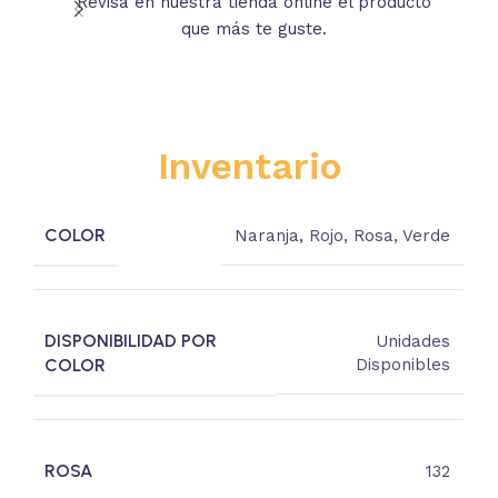
Revisa en nuestra tienda online el producto
Lee
que más te guste.
s
Inventario
COLOR
Naranja
,
Rojo
,
Rosa
,
Verde
DISPONIBILIDAD POR
Unidades
COLOR
Disponibles
ROSA
132