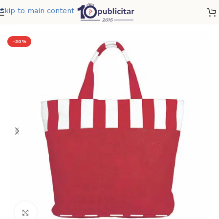
Skip to main content
Home
»
Tienda
»
BOLSA MALLORQUIN
-30%
Clic para ampliar