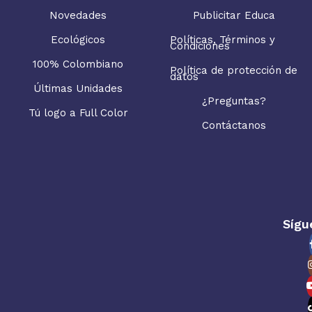
Novedades
Publicitar Educa
Ecológicos
Políticas, Términos y
Condiciones
100% Colombiano
Política de protección de
datos
Últimas Unidades
¿Preguntas?
Tú logo a Full Color
Contáctanos
Sígu