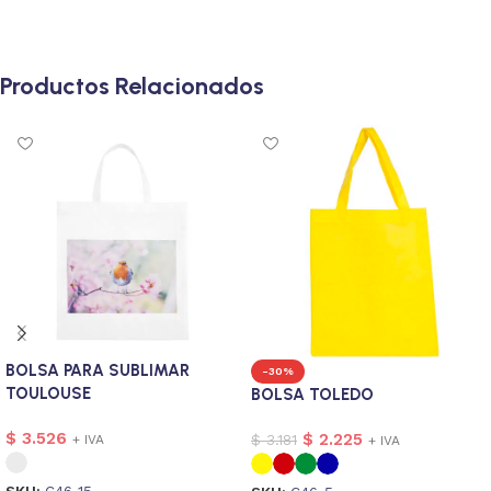
Productos Relacionados
BOLSA PARA SUBLIMAR
-30%
TOULOUSE
BOLSA TOLEDO
$
3.526
$
2.225
$
3.181
+ IVA
+ IVA
SKU:
C46-15