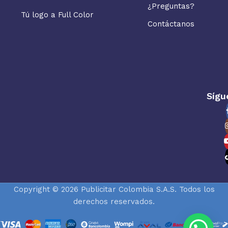
¿Preguntas?
Tú logo a Full Color
Contáctanos
Sígu
Copyright © 2026 Publicitar Colombia S.A.S. Todos los
derechos reservados.