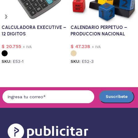
CALCULADORA EXECUTIVE –
CALENDARIO PERPETUO –
12 DIGITOS
PRODUCCION NACIONAL
$
20.755
$
47.238
+ IVA
+ IVA
SKU:
E53-1
SKU:
E52-3
Seleccionar opciones
Seleccionar opciones