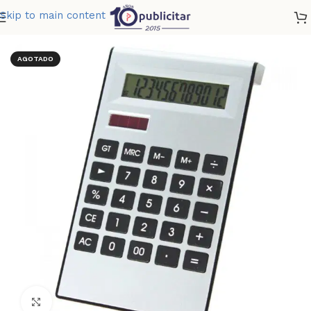
Skip to main content
Home
»
Tienda
»
CALCULADORA DODICI
AGOTADO
Clic para ampliar