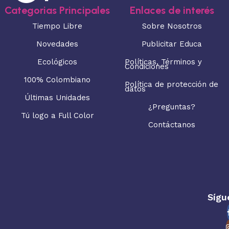
Categorias Principales
Enlaces de interés
Tiempo Libre
Sobre Nosotros
Novedades
Publicitar Educa
Ecológicos
Políticas, Términos y
Condiciones
100% Colombiano
Política de protección de
datos
Últimas Unidades
¿Preguntas?
Tú logo a Full Color
Contáctanos
Sígu