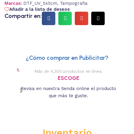
Marcas:
DTF_UV_5x5cm
,
Tampografia
Añadir a la lista de deseos
Compartir en:
¿Cómo comprar en Publicitar?
1.
2.
Más de 4,300 productos en línea.
Des
ESCOGE
Revisa en nuestra tienda online el producto
Lee
que más te guste.
s
Inventario