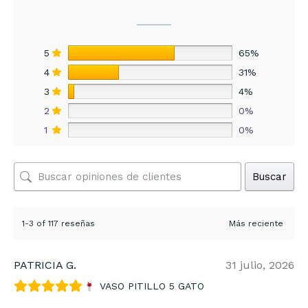
5
65%
4
31%
3
4%
2
0%
1
0%
Buscar
1-3 of 117 reseñas
PATRICIA G.
31 julio, 2026
VASO PITILLO 5 GATO