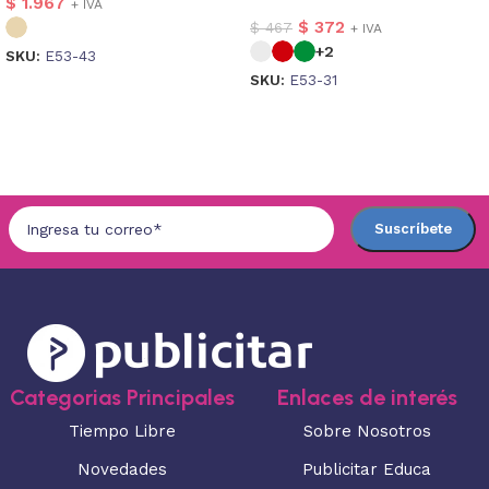
$
1.967
+ IVA
$
372
$
467
+ IVA
+2
SKU:
E53-43
SKU:
E53-31
Seleccionar opciones
Seleccionar opciones
Categorias Principales
Enlaces de interés
Tiempo Libre
Sobre Nosotros
Novedades
Publicitar Educa