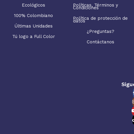
Ecológicos
Políticas, Términos y
Condiciones
100% Colombiano
Política de protección de
datos
Últimas Unidades
¿Preguntas?
Tú logo a Full Color
Contáctanos
Sígu