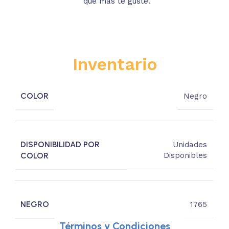
que más te guste.
s
Inventario
COLOR
Negro
DISPONIBILIDAD POR
Unidades
COLOR
Disponibles
NEGRO
1765
Términos y Condiciones