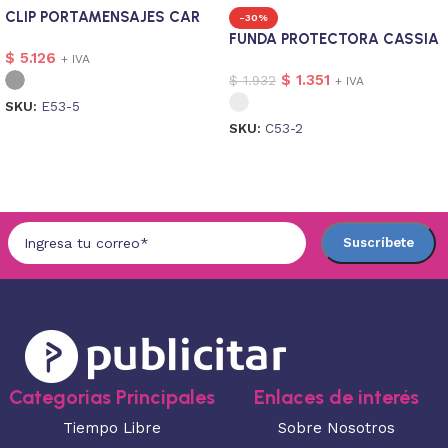
CLIP PORTAMENSAJES CAR
-30%
FUNDA PROTECTORA CASSIA
$
5.126
+ IVA
$
1.351
$
1.932
+ IVA
SKU:
E53-5
SKU:
C53-2
Seleccionar opciones
Seleccionar opciones
Categorias Principales
Enlaces de interés
Tiempo Libre
Sobre Nosotros