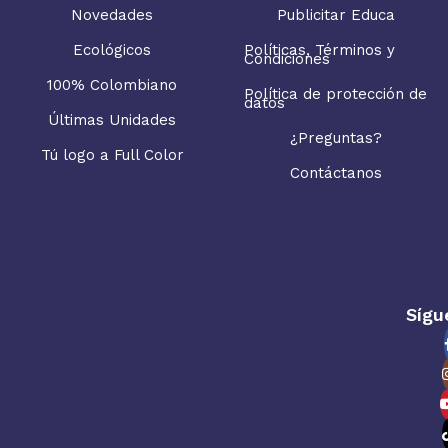
Novedades
Publicitar Educa
Ecológicos
Políticas, Términos y
Condiciones
100% Colombiano
Política de protección de
datos
Últimas Unidades
¿Preguntas?
Tú logo a Full Color
Contáctanos
Sígu