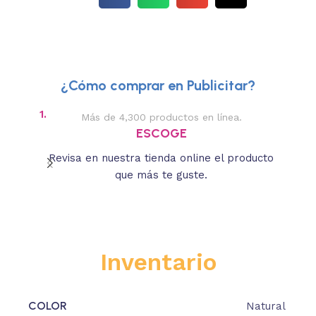
¿Cómo comprar en Publicitar?
1.
2.
Más de 4,300 productos en línea.
Des
ESCOGE
Revisa en nuestra tienda online el producto
Lee
que más te guste.
s
Inventario
COLOR
Natural