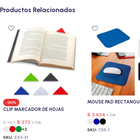
Productos Relacionados
MOUSE PAD RECTANGU
-20%
CLIP MARCADOR DE HOJAS
$
3.624
+ IVA
$
372
$
467
+ IVA
+2
SKU:
C55-1
SKU:
E53-31