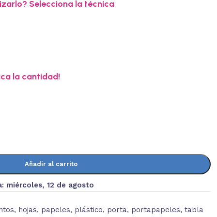
zarlo? Selecciona la técnica
ica la cantidad!
Añadir al carrito
a:
miércoles, 12 de agosto
ntos
,
hojas
,
papeles
,
plástico
,
porta
,
portapapeles
,
tabla