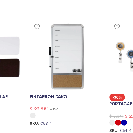
LAR
PINTARRON DAKO
-30%
PORTAGAF
$
23.981
+ IVA
$
2
$
3.341
SKU:
C53-4
SKU:
C54-4