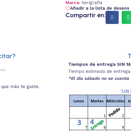
Marca:
Serigrafia
Añadir a la lista de deseos
Compartir en:
itar?
T
Tiempos de entrega SIN 
2.
nea.
Descripciones brev
Tiempo estimado de entrega 4
*El día sábado no se cuenta 
o que más te guste.
Lee las especificaciones del
está