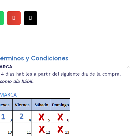
érminos y Condiciones
MARCA
3.
es y medidas aproximadas.
 días hábiles a partir del siguiente día de la compra.
REVISA
como día hábil.
 producto, que sean acordes a lo que
Selecciona el co
s buscando.