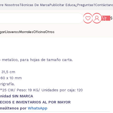
re Nosotros
Técnicas De Marca
Publicitar Educa
¿Preguntas?
Contáctan
$
gar
Llaveros
Morrales
Oficina
Otros
p metalico, para hojas de tamaño carta.
: 31,5 cm
 60 x 10 mm
igrafía.
25 CM/ Peso: 19 KG/ Unidades por caja: 120
Unidad SIN MARCA
ECIOS E INVENTARIOS AL POR MAYOR
nsúltenos por
WhatsApp