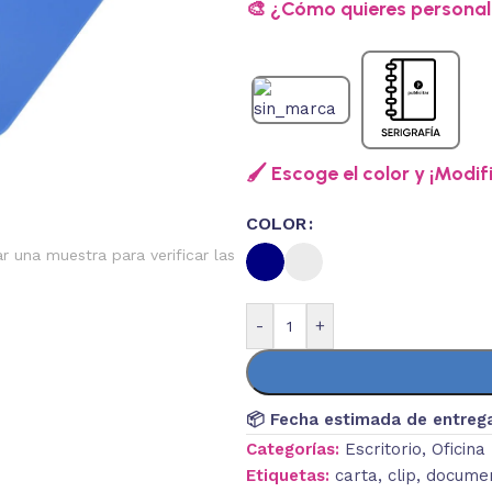
🎨 ¿Cómo quieres personali
🖌️ Escoge el color y ¡Modif
COLOR
ar una muestra para verificar las
-
+
📦 Fecha estimada de entreg
Categorías:
Escritorio
,
Oficina
Etiquetas:
carta
,
clip
,
docume