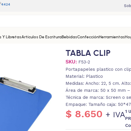
A
11 4424
Sob
 Y Libretas
Artículos De Escritura
Bebidas
Confección
Herramientas
Ho
TABLA CLIP
SKU:
F53-2
Portapapeles plastico con cli
Material: Plastico
Medidas: Ancho: 22, 5 cm. Alto
Área de marca: 50 x 50 mm –
Técnica de marca: Screen o ser
Empaque: Tamaño caja: 50*47*
$
8.650
1 
+ IVA
PR
Co