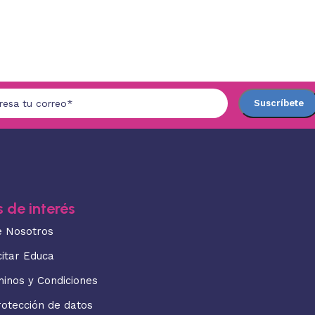
 de interés
e Nosotros
citar Educa
minos y Condiciones
rotección de datos