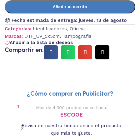
Añadir al carrito
📦 Fecha estimada de entrega:
jueves, 13 de agosto
Categorías:
Identificadores
,
Oficina
Marcas:
DTF_UV_5x5cm
,
Tampografia
Añadir a la lista de deseos
Compartir en:
¿Cómo comprar en Publicitar?
1.
2.
Más de 4,300 productos en línea.
Des
ESCOGE
Revisa en nuestra tienda online el producto
Lee
que más te guste.
s