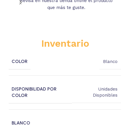
Revisa en nuestra tienda online el producto
Lee
que más te guste.
s
Inventario
COLOR
Blanco
DISPONIBILIDAD POR
Unidades
COLOR
Disponibles
BLANCO