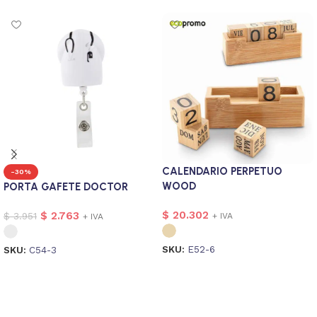
CALENDARIO PERPETUO
-30%
WOOD
PORTA GAFETE DOCTOR
$
20.302
$
2.763
$
3.951
+ IVA
+ IVA
SKU:
E52-6
SKU:
C54-3
Seleccionar opciones
Seleccionar opciones